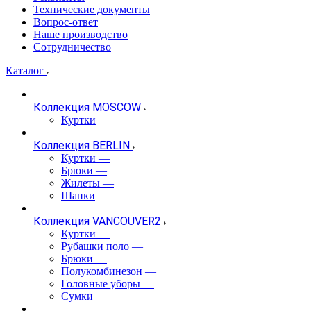
Технические документы
Вопрос-ответ
Наше производство
Сотрудничество
Каталог
Коллекция MOSCOW
Куртки
Коллекция BERLIN
Куртки
—
Брюки
—
Жилеты
—
Шапки
Коллекция VANCOUVER2
Куртки
—
Рубашки поло
—
Брюки
—
Полукомбинезон
—
Головные уборы
—
Сумки