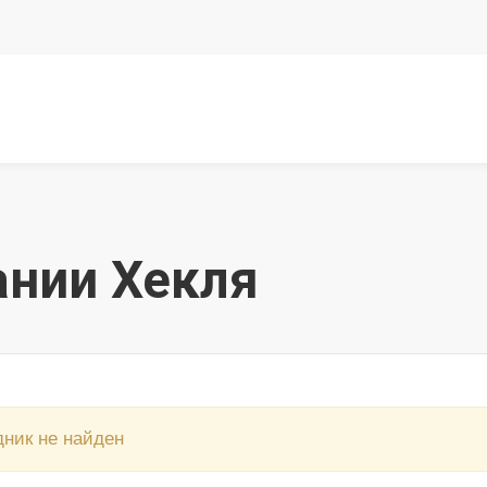
ании Хекля
дник не найден