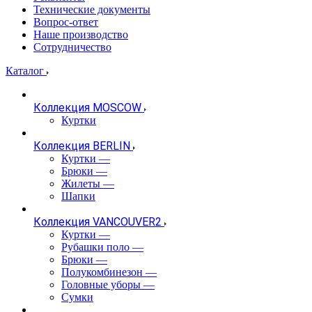
Технические документы
Вопрос-ответ
Наше производство
Сотрудничество
Каталог
Коллекция MOSCOW
Куртки
Коллекция BERLIN
Куртки
—
Брюки
—
Жилеты
—
Шапки
Коллекция VANCOUVER2
Куртки
—
Рубашки поло
—
Брюки
—
Полукомбинезон
—
Головные уборы
—
Сумки