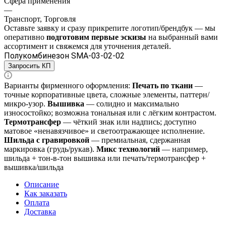
Сфера применения
—
Транспорт, Торговля
Оставьте заявку и
сразу прикрепите логотип/брендбук
— мы
оперативно
подготовим
первые эскизы
на выбранный вами
ассортимент
и свяжемся для уточнения деталей.
Полукомбинезон SMA-03-02-02
Запросить КП
Варианты фирменного оформления:
Печать по ткани
—
точные корпоративные цвета, сложные элементы, паттерн/
микро‑узор.
Вышивка
— солидно и максимально
износостойко; возможна тональная или с лёгким контрастом.
Термотрансфер
— чёткий знак или надпись; доступно
матовое «ненавязчивое» и светоотражающее исполнение.
Шильда с гравировкой
— премиальная, сдержанная
маркировка (грудь/рукав).
Микс технологий
— например,
шильда + тон‑в‑тон вышивка или печать/термотрансфер +
вышивка/шильда
Описание
Как заказать
Оплата
Доставка