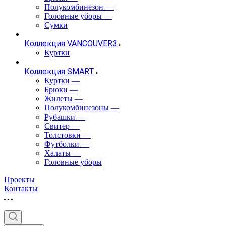
Полукомбинезон
—
Головные уборы
—
Сумки
Коллекция VANCOUVER3
Куртки
Коллекция SMART
Куртки
—
Брюки
—
Жилеты
—
Полукомбинезоны
—
Рубашки
—
Свитер
—
Толстовки
—
Футболки
—
Халаты
—
Головные уборы
Проекты
Контакты