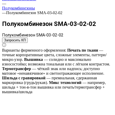
—
Полукомбинезоны
—
Полукомбинезон SMA-03-02-02
Полукомбинезон SMA-03-02-02
Полукомбинезон SMA-03-02-02
Запросить КП
Варианты фирменного оформления:
Печать по ткани
—
точные корпоративные цвета, сложные элементы, паттерн/
микро‑узор.
Вышивка
— солидно и максимально
износостойко; возможна тональная или с лёгким контрастом.
Термотрансфер
— чёткий знак или надпись; доступно
матовое «ненавязчивое» и светоотражающее исполнение.
Шильда с гравировкой
— премиальная, сдержанная
маркировка (грудь/рукав).
Микс технологий
— например,
шильда + тон‑в‑тон вышивка или печать/термотрансфер +
вышивка/шильда