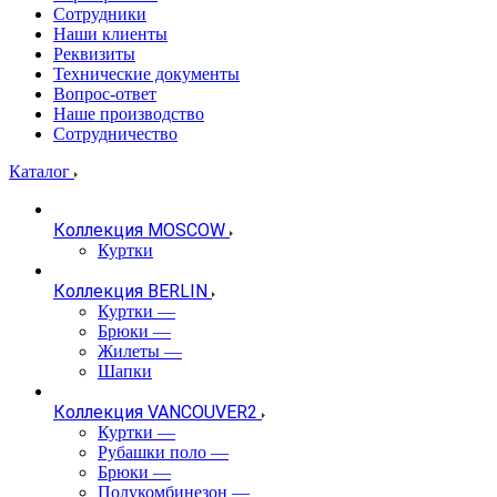
Сотрудники
Наши клиенты
Реквизиты
Технические документы
Вопрос-ответ
Наше производство
Сотрудничество
Каталог
Коллекция MOSCOW
Куртки
Коллекция BERLIN
Куртки
—
Брюки
—
Жилеты
—
Шапки
Коллекция VANCOUVER2
Куртки
—
Рубашки поло
—
Брюки
—
Полукомбинезон
—