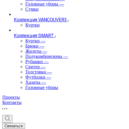
Головные уборы
—
Сумки
Коллекция VANCOUVER3
Куртки
Коллекция SMART
Куртки
—
Брюки
—
Жилеты
—
Полукомбинезоны
—
Рубашки
—
Свитер
—
Толстовки
—
Футболки
—
Халаты
—
Головные уборы
Проекты
Контакты
Связаться