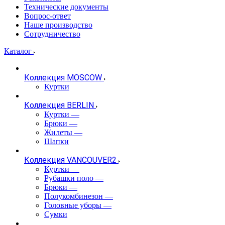
Технические документы
Вопрос-ответ
Наше производство
Сотрудничество
Каталог
Коллекция MOSCOW
Куртки
Коллекция BERLIN
Куртки
—
Брюки
—
Жилеты
—
Шапки
Коллекция VANCOUVER2
Куртки
—
Рубашки поло
—
Брюки
—
Полукомбинезон
—
Головные уборы
—
Сумки