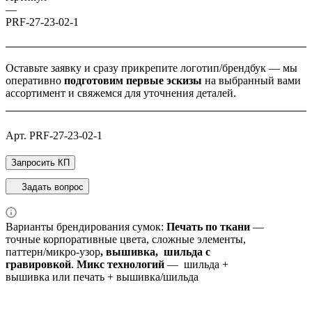
—
PRF-27-23-02-1
Оставьте заявку и
сразу прикрепите логотип/брендбук
— мы
оперативно
подготовим
первые эскизы
на выбранный вами
ассортимент
и свяжемся для уточнения деталей.
Арт.
PRF-27-23-02-1
Запросить КП
Задать вопрос
Варианты брендирования сумок:
Печать по ткани
—
точные корпоративные цвета, сложные элементы,
паттерн/микро‑узор
, вышивка,
шильда с
гравировкой
.
Микс технологий
— шильда +
вышивка или печать + вышивка/шильда