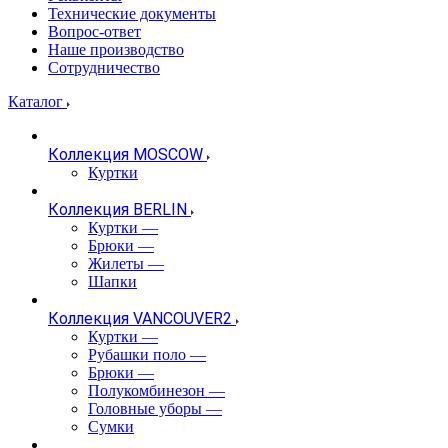
Технические документы
Вопрос-ответ
Наше производство
Сотрудничество
Каталог
Коллекция MOSCOW
Куртки
Коллекция BERLIN
Куртки
—
Брюки
—
Жилеты
—
Шапки
Коллекция VANCOUVER2
Куртки
—
Рубашки поло
—
Брюки
—
Полукомбинезон
—
Головные уборы
—
Сумки