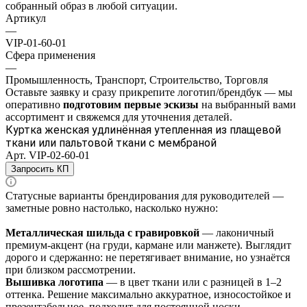
собранный образ в любой ситуации.
Артикул
—
VIP-01-60-01
Сфера применения
—
Промышленность, Транспорт, Строительство, Торговля
Оставьте заявку и
сразу прикрепите логотип/брендбук
— мы
оперативно
подготовим
первые эскизы
на выбранный вами
ассортимент
и свяжемся для уточнения деталей.
Куртка женская удлинённая утепленная из плащевой
ткани или пальтовой ткани с мембраной
Арт.
VIP-02-60-01
Запросить КП
Статусные варианты брендирования для руководителей —
заметные ровно настолько, насколько нужно:
Металлическая шильда с гравировкой
— лаконичный
премиум‑акцент (на груди, кармане или манжете). Выглядит
дорого и сдержанно: не перетягивает внимание, но узнаётся
при близком рассмотрении.
Вышивка логотипа
— в цвет ткани или с разницей в 1–2
оттенка. Решение максимально аккуратное, износостойкое и
презентабельное, подходит для постоянной носки.