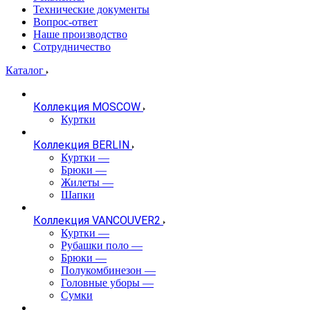
Технические документы
Вопрос-ответ
Наше производство
Сотрудничество
Каталог
Коллекция MOSCOW
Куртки
Коллекция BERLIN
Куртки
—
Брюки
—
Жилеты
—
Шапки
Коллекция VANCOUVER2
Куртки
—
Рубашки поло
—
Брюки
—
Полукомбинезон
—
Головные уборы
—
Сумки