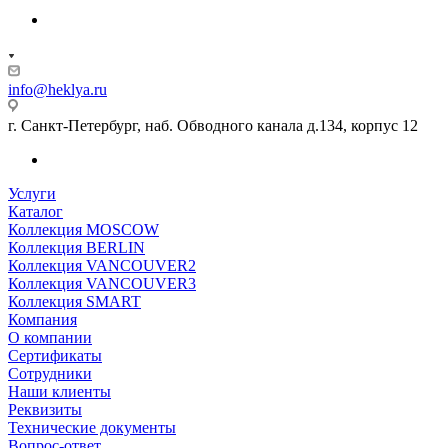
info@heklya.ru
г. Санкт-Петербург, наб. Обводного канала д.134, корпус 12
Услуги
Каталог
Коллекция MOSCOW
Коллекция BERLIN
Коллекция VANCOUVER2
Коллекция VANCOUVER3
Коллекция SMART
Компания
О компании
Сертификаты
Сотрудники
Наши клиенты
Реквизиты
Технические документы
Вопрос-ответ