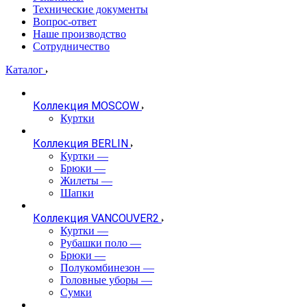
Технические документы
Вопрос-ответ
Наше производство
Сотрудничество
Каталог
Коллекция MOSCOW
Куртки
Коллекция BERLIN
Куртки
—
Брюки
—
Жилеты
—
Шапки
Коллекция VANCOUVER2
Куртки
—
Рубашки поло
—
Брюки
—
Полукомбинезон
—
Головные уборы
—
Сумки