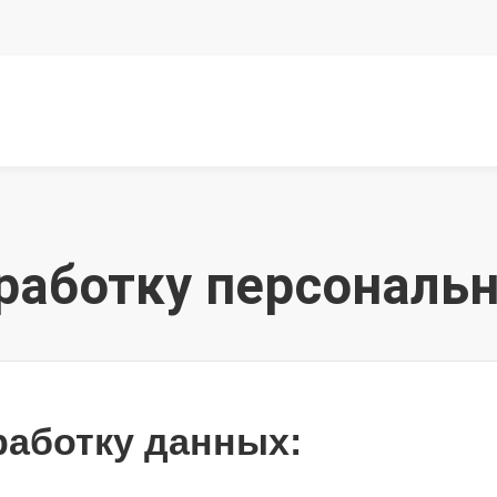
работку персональ
работку данных: