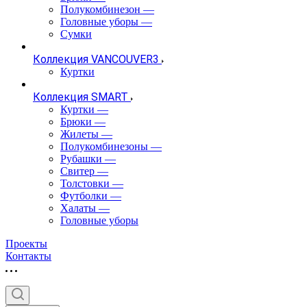
Полукомбинезон
—
Головные уборы
—
Сумки
Коллекция VANCOUVER3
Куртки
Коллекция SMART
Куртки
—
Брюки
—
Жилеты
—
Полукомбинезоны
—
Рубашки
—
Свитер
—
Толстовки
—
Футболки
—
Халаты
—
Головные уборы
Проекты
Контакты