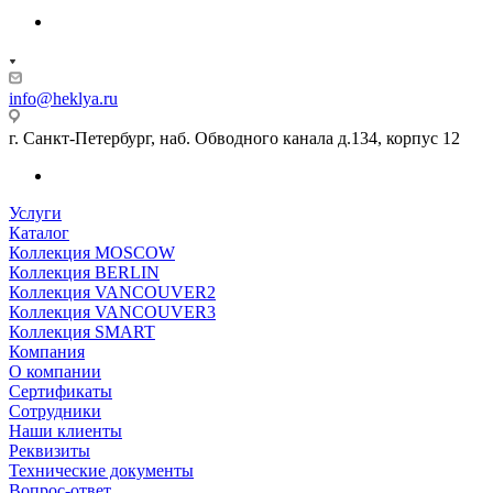
info@heklya.ru
г. Санкт-Петербург, наб. Обводного канала д.134, корпус 12
Услуги
Каталог
Коллекция MOSCOW
Коллекция BERLIN
Коллекция VANCOUVER2
Коллекция VANCOUVER3
Коллекция SMART
Компания
О компании
Сертификаты
Сотрудники
Наши клиенты
Реквизиты
Технические документы
Вопрос-ответ