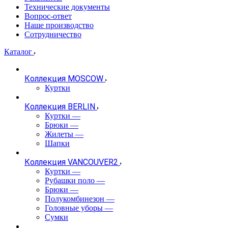
Технические документы
Вопрос-ответ
Наше производство
Сотрудничество
Каталог
Коллекция MOSCOW
Куртки
Коллекция BERLIN
Куртки
—
Брюки
—
Жилеты
—
Шапки
Коллекция VANCOUVER2
Куртки
—
Рубашки поло
—
Брюки
—
Полукомбинезон
—
Головные уборы
—
Сумки