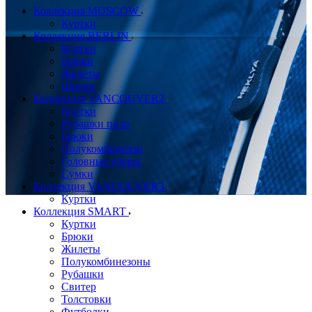
Коллекция MOSCOW
Куртки
Коллекция BERLIN
Куртки
Брюки
Жилеты
Шапки
Коллекция VANCOUVER2
Куртки
Рубашки поло
Брюки
Полукомбинезон
Головные уборы
Сумки
Коллекция VANCOUVER3
Куртки
Коллекция SMART
Куртки
Брюки
Жилеты
Полукомбинезоны
Рубашки
Свитер
Толстовки
Футболки