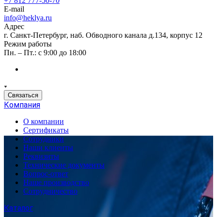
+7 812 777-50-70
E-mail
info@heklya.ru
Адрес
г. Санкт-Петербург, наб. Обводного канала д.134, корпус 12
Режим работы
Пн. – Пт.: с 9:00 до 18:00
Связаться
Компания
О компании
Сертификаты
Сотрудники
Наши клиенты
Реквизиты
Технические документы
Вопрос-ответ
Наше производство
Сотрудничество
Каталог