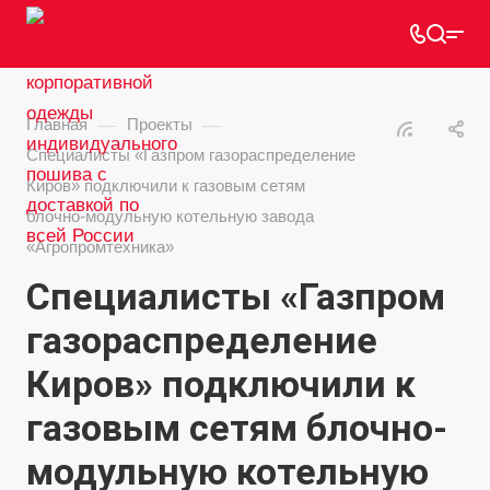
—
—
Главная
Проекты
Специалисты «Газпром газораспределение
Киров» подключили к газовым сетям
блочно-модульную котельную завода
«Агропромтехника»
Специалисты «Газпром
газораспределение
Киров» подключили к
газовым сетям блочно-
модульную котельную