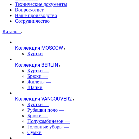
Технические документы
Вопрос-ответ
Наше производство
Сотрудничество
Каталог
Коллекция MOSCOW
Куртки
Коллекция BERLIN
Куртки
—
Брюки
—
Жилеты
—
Шапки
Коллекция VANCOUVER2
Куртки
—
Рубашки поло
—
Брюки
—
Полукомбинезон
—
Головные уборы
—
Сумки