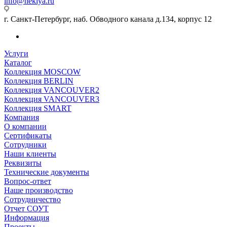
info@heklya.ru
г. Санкт-Петербург, наб. Обводного канала д.134, корпус 12
Услуги
Каталог
Коллекция MOSCOW
Коллекция BERLIN
Коллекция VANCOUVER2
Коллекция VANCOUVER3
Коллекция SMART
Компания
О компании
Сертификаты
Сотрудники
Наши клиенты
Реквизиты
Технические документы
Вопрос-ответ
Наше производство
Сотрудничество
Отчет СОУТ
Информация
Проекты