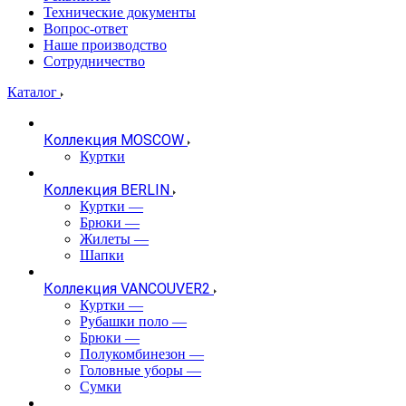
Технические документы
Вопрос-ответ
Наше производство
Сотрудничество
Каталог
Коллекция MOSCOW
Куртки
Коллекция BERLIN
Куртки
—
Брюки
—
Жилеты
—
Шапки
Коллекция VANCOUVER2
Куртки
—
Рубашки поло
—
Брюки
—
Полукомбинезон
—
Головные уборы
—
Сумки