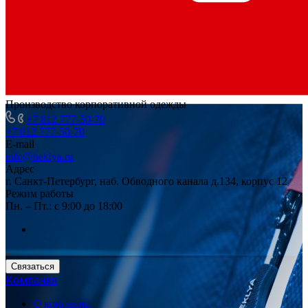
Производство корпоративной одежды
+7 812 777-50-70
+7 812 777-50-70
E-mail
info@heklya.ru
Адрес
г. Санкт-Петербург, наб. Обводного канала д.134, корпус 12
Режим работы
Пн. – Пт.: с 9:00 до 18:00
Связаться
Компания
О компании