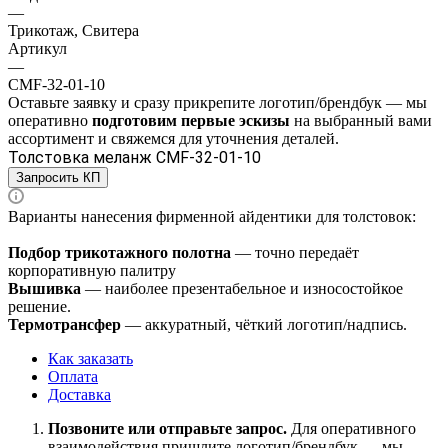
—
Трикотаж, Свитера
Артикул
—
CMF-32-01-10
Оставьте заявку и
сразу прикрепите логотип/брендбук
— мы
оперативно
подготовим
первые эскизы
на выбранный вами
ассортимент
и свяжемся для уточнения деталей.
Толстовка меланж CMF-32-01-10
Запросить КП
Варианты нанесения фирменной айдентики для толстовок:
Подбор трикотажного полотна
— точно передаёт
корпоративную палитру
Вышивка
— наиболее презентабельное и износостойкое
решение.
Термотрансфер
— аккуратный, чёткий логотип/надпись.
Как заказать
Оплата
Доставка
Позвоните или отправьте запрос.
Для оперативного
взаимодействия пришлите
логотип/брендбук
— мы