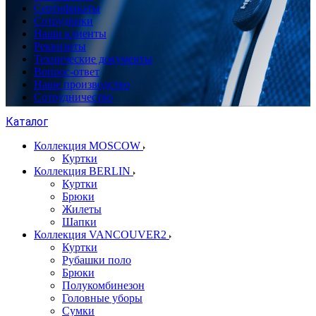
Сертификаты
Сотрудники
Наши клиенты
Реквизиты
Технические документы
Вопрос-ответ
Наше производство
Сотрудничество
Каталог
Коллекция MOSCOW
Куртки
Коллекция BERLIN
Куртки
Брюки
Жилеты
Шапки
Коллекция VANCOUVER2
Куртки
Рубашки поло
Брюки
Полукомбинезон
Головные уборы
Сумки