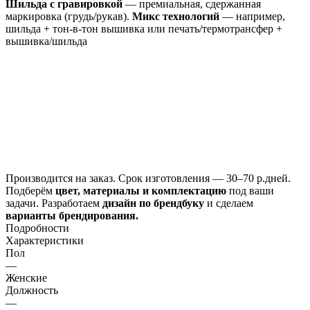
Шильда с гравировкой
— премиальная, сдержанная
маркировка (грудь/рукав).
Микс технологий
— например,
шильда + тон‑в‑тон вышивка или печать/термотрансфер +
вышивка/шильда
Производится
на заказ.
Срок изготовления —
30–70 р.дней
.
Подберём
цвет, материалы и комплектацию
под ваши
задачи. Разработаем
дизайн
по брендбуку
и сделаем
варианты брендирования.
Подробности
Характеристики
Пол
—
Женские
Должность
—