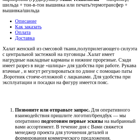
шильда + тон‑в‑тон вышивка или печать/термотрансфер +
вышивка/шильда
Описание
Как заказать
Оплата
Доставка
Халат женский из смесовой ткани,полуприлегающего силуэта
с центральной застежкой на пуговицы .Халат имеет
нагрудные накладные карманы и нижние прорезные. Сзади
имеет разрез в виде «шлицы» для удобства при работе. Рукава
втачные , и могут регулироваться по длине с помощью паты
.Воротник стояче-отложной с лацканами. Для удобства при
эксплуатации и посадки на фигуру имеется пояс.
Позвоните или отправьте запрос.
Для оперативного
взаимодействия пришлите
логотип/брендбук
— мы
оперативно
подготовим
первые эскизы
на выбранный
вами ассортимент
. В течение дня с Вами свяжется
менеджер проекта для уточнения деталей и
формирования коммерческого предложения.