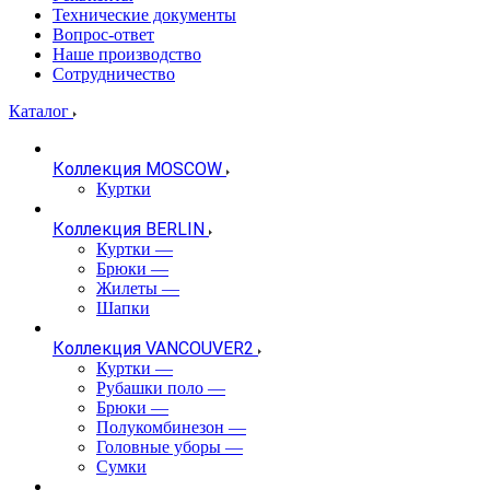
Технические документы
Вопрос-ответ
Наше производство
Сотрудничество
Каталог
Коллекция MOSCOW
Куртки
Коллекция BERLIN
Куртки
—
Брюки
—
Жилеты
—
Шапки
Коллекция VANCOUVER2
Куртки
—
Рубашки поло
—
Брюки
—
Полукомбинезон
—
Головные уборы
—
Сумки