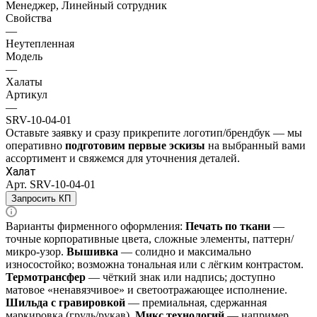
Менеджер, Линейный сотрудник
Свойства
—
Неутепленная
Модель
—
Халаты
Артикул
—
SRV-10-04-01
Оставьте заявку и
сразу прикрепите логотип/брендбук
— мы
оперативно
подготовим
первые эскизы
на выбранный вами
ассортимент
и свяжемся для уточнения деталей.
Халат
Арт.
SRV-10-04-01
Запросить КП
Варианты фирменного оформления:
Печать по ткани
—
точные корпоративные цвета, сложные элементы, паттерн/
микро‑узор.
Вышивка
— солидно и максимально
износостойко; возможна тональная или с лёгким контрастом.
Термотрансфер
— чёткий знак или надпись; доступно
матовое «ненавязчивое» и светоотражающее исполнение.
Шильда с гравировкой
— премиальная, сдержанная
маркировка (грудь/рукав).
Микс технологий
— например,