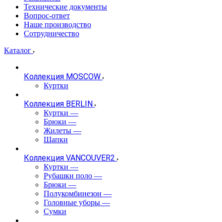
Технические документы
Вопрос-ответ
Наше производство
Сотрудничество
Каталог
Коллекция MOSCOW
Куртки
Коллекция BERLIN
Куртки
—
Брюки
—
Жилеты
—
Шапки
Коллекция VANCOUVER2
Куртки
—
Рубашки поло
—
Брюки
—
Полукомбинезон
—
Головные уборы
—
Сумки