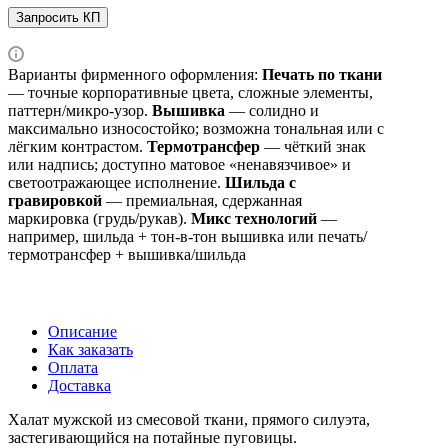
Запросить КП
Варианты фирменного оформления:
Печать по ткани
— точные корпоративные цвета, сложные элементы,
паттерн/микро‑узор.
Вышивка
— солидно и
максимально износостойко; возможна тональная или с
лёгким контрастом.
Термотрансфер
— чёткий знак
или надпись; доступно матовое «ненавязчивое» и
светоотражающее исполнение.
Шильда с
гравировкой
— премиальная, сдержанная
маркировка (грудь/рукав).
Микс технологий
—
например, шильда + тон‑в‑тон вышивка или печать/
термотрансфер + вышивка/шильда
Описание
Как заказать
Оплата
Доставка
Халат мужской из смесовой ткани, прямого силуэта,
застегивающийся на потайные пуговицы.