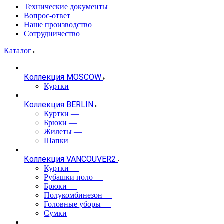
Технические документы
Вопрос-ответ
Наше производство
Сотрудничество
Каталог
Коллекция MOSCOW
Куртки
Коллекция BERLIN
Куртки
—
Брюки
—
Жилеты
—
Шапки
Коллекция VANCOUVER2
Куртки
—
Рубашки поло
—
Брюки
—
Полукомбинезон
—
Головные уборы
—
Сумки