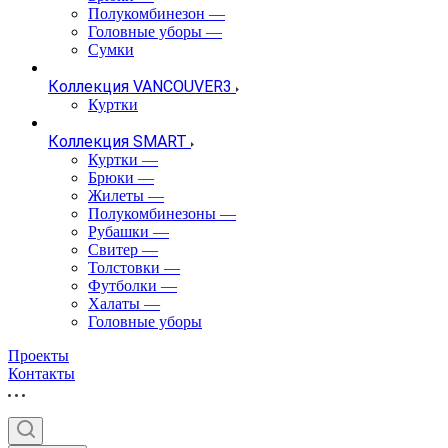
Полукомбинезон
—
Головные уборы
—
Сумки
Коллекция VANCOUVER3
Куртки
Коллекция SMART
Куртки
—
Брюки
—
Жилеты
—
Полукомбинезоны
—
Рубашки
—
Свитер
—
Толстовки
—
Футболки
—
Халаты
—
Головные уборы
Проекты
Контакты