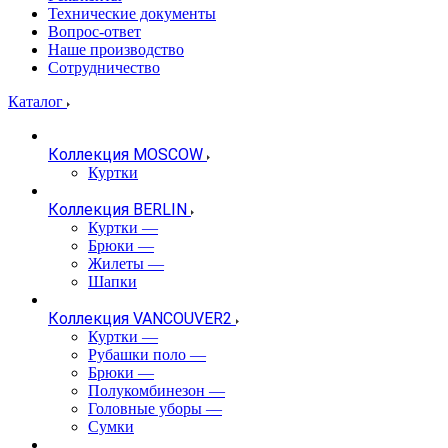
Технические документы
Вопрос-ответ
Наше производство
Сотрудничество
Каталог
Коллекция MOSCOW
Куртки
Коллекция BERLIN
Куртки
—
Брюки
—
Жилеты
—
Шапки
Коллекция VANCOUVER2
Куртки
—
Рубашки поло
—
Брюки
—
Полукомбинезон
—
Головные уборы
—
Сумки