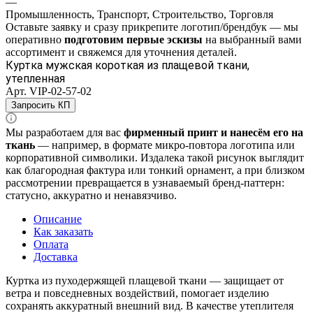
—
Промышленность, Транспорт, Строительство, Торговля
Оставьте заявку и
сразу прикрепите логотип/брендбук
— мы
оперативно
подготовим
первые эскизы
на выбранный вами
ассортимент
и свяжемся для уточнения деталей.
Куртка мужская короткая из плащевой ткани,
утепленная
Арт.
VIP-02-57-02
Запросить КП
Мы разработаем для вас
фирменный принт и нанесём его на
ткань
— например, в формате микро‑повтора логотипа или
корпоративной символики. Издалека такой рисунок выглядит
как благородная фактура или тонкий орнамент, а при близком
рассмотрении превращается в узнаваемый бренд‑паттерн:
статусно, аккуратно и ненавязчиво.
Описание
Как заказать
Оплата
Доставка
Куртка из пуходержящей плащевой ткани — защищает от
ветра и повседневных воздействий, помогает изделию
сохранять аккуратный внешний вид. В качестве утеплителя