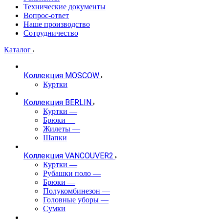
Технические документы
Вопрос-ответ
Наше производство
Сотрудничество
Каталог
Коллекция MOSCOW
Куртки
Коллекция BERLIN
Куртки
—
Брюки
—
Жилеты
—
Шапки
Коллекция VANCOUVER2
Куртки
—
Рубашки поло
—
Брюки
—
Полукомбинезон
—
Головные уборы
—
Сумки