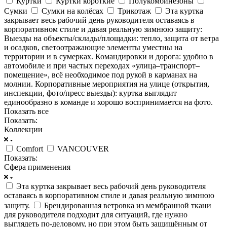
Куртки
Куртки короткие
Полукомбинезоны
Сумки
Сумки на колёсах
Трикотаж
Эта куртка
закрывает весь рабочий день руководителя оставаясь в
корпоративном стиле и давая реальную зимнюю защиту:
Выезды на объекты/склады/площадки: тепло, защита от ветра
и осадков, светоотражающие элементы уместны на
территории и в сумерках. Командировки и дорога: удобно в
автомобиле и при частых переходах «улица–транспорт–
помещение», всё необходимое под рукой в карманах на
молнии. Корпоративные мероприятия на улице (открытия,
инспекции, фото/пресс выезды): куртка выглядит
единообразно в команде и хорошо воспринимается на фото.
Показать все
Показать:
Коллекции
Comfort
VANCOUVER
Показать:
Сфера применения
Эта куртка закрывает весь рабочий день руководителя
оставаясь в корпоративном стиле и давая реальную зимнюю
защиту.
Брендированная ветровка из мембранной ткани
для руководителя подходит для ситуаций, где нужно
выглядеть по‑деловому, но при этом быть защищённым от