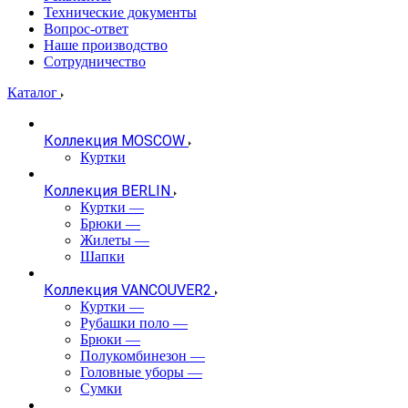
Технические документы
Вопрос-ответ
Наше производство
Сотрудничество
Каталог
Коллекция MOSCOW
Куртки
Коллекция BERLIN
Куртки
—
Брюки
—
Жилеты
—
Шапки
Коллекция VANCOUVER2
Куртки
—
Рубашки поло
—
Брюки
—
Полукомбинезон
—
Головные уборы
—
Сумки