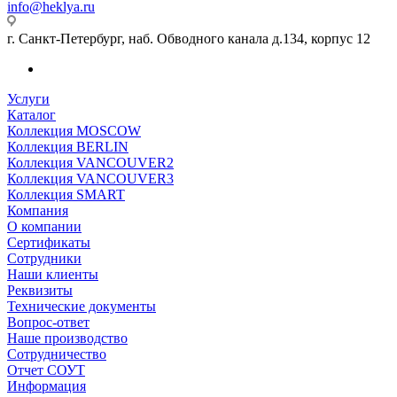
info@heklya.ru
г. Санкт-Петербург, наб. Обводного канала д.134, корпус 12
Услуги
Каталог
Коллекция MOSCOW
Коллекция BERLIN
Коллекция VANCOUVER2
Коллекция VANCOUVER3
Коллекция SMART
Компания
О компании
Сертификаты
Сотрудники
Наши клиенты
Реквизиты
Технические документы
Вопрос-ответ
Наше производство
Сотрудничество
Отчет СОУТ
Информация