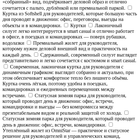
«собранный» вид, подчёркивает деловой образ и отлично
сочетается с пальто, дублёнкой или премиальной паркой.
Куртка из Softshell для руководителей, которые большую часть
дня проводят в движении: офис, переговоры, выезды на
объекты и в командировки.
Куртки
Лаконичный
силуэт легко интегрируется в smart casual и отлично работает
в офисе, в поездках и командировках — поверх рубашки,
водолазки
Премиальный жилет для руководителя,
которому нужен деловой внешний вид и практичность на
каждый день.
Сдержанный, современный силуэт выглядит
представительно и легко сочетается с костюмом и smart casual.
Современная, лаконичная куртка для руководителя с
динамичным графиком: выглядит собранно и актуально, при
этом обеспечивает комфортное тепло без лишнего объёма.
Куртка очень лёгкая, поэтому удобна в поездках,
командировках и ежедневных перемещениях между
встречами.
Статусная зимняя парка для руководителя,
который проводит день в движении: офис, встречи,
командировки и выезды — без компромисса между
презентабельным видом и реальной защитой от холода.
Статусная зимняя парка для руководителя, который проводит
день в движении: офис, встречи, командировки.
Утеплённый жилет из OmniStar — практичное и статусное
решение для руководителей и управленческих команд,