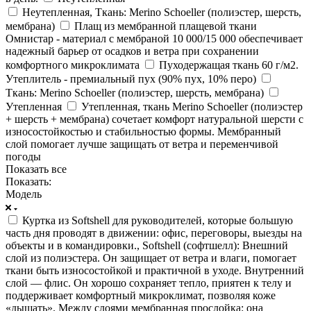
Неутепленная, Ткань: Merino Schoeller (полиэстер, шерсть,
мембрана)
Плащ из мембранной плащевой ткани
Омнистар - материал с мембраной 10 000/15 000 обеспечивает
надежный барьер от осадков и ветра при сохранении
комфортного микроклимата
Пуходержащая ткань 60 г/м2.
Утеплитель - премиальный пух (90% пух, 10% перо)
Ткань: Merino Schoeller (полиэстер, шерсть, мембрана)
Утепленная
Утепленная, ткань Merino Schoeller (полиэстер
+ шерсть + мембрана) сочетает комфорт натуральной шерсти с
износостойкостью и стабильностью формы. Мембранный
слой помогает лучше защищать от ветра и переменчивой
погоды
Показать все
Показать:
Модель
Куртка из Softshell для руководителей, которые большую
часть дня проводят в движении: офис, переговоры, выезды на
объекты и в командировки., Softshell (софтшелл): Внешний
слой из полиэстера. Он защищает от ветра и влаги, помогает
ткани быть износостойкой и практичной в уходе. Внутренний
слой — флис. Он хорошо сохраняет тепло, приятен к телу и
поддерживает комфортный микроклимат, позволяя коже
«дышать». Между слоями мембранная прослойка: она