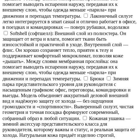
помогает выводить испарения наружу, передавая их к
внешнему слою, чтобы одежда меньше «парила» при
движении и перепадах температуры.
Лаконичный силуэт
легко интегрируется в smart casual и отлично работает в офисе,
в поездках и командировках — поверх рубашки, водолазки
Softshell (софтшелл): Внешний слой из полиэстера. Он
защищает от ветра и влаги, помогает ткани быть
износостойкой и практичной в уходе. Внутренний слой —
флис. Он хорошо сохраняет тепло, приятен к телу и
поддерживает комфортный микроклимат, позволяя коже
«дышать». Между слоями мембранная прослойка: она
помогает выводить испарения наружу, передавая их к
внешнему слою, чтобы одежда меньше «парила» при
движении и перепадах температуры.
Брюки
Зимняя
парка представительского уровня для руководителя с
насыщенным графиком: офис, переговоры, командировки и
выезды. Модель объединяет аккуратный деловой внешний
вид и надёжную защиту от холода — без ощущения
громоздкости и «спортивности». Выверенный силуэт, чистая
геометрия и точная посадка формируют современный,
собранный образ в любой ситуации.
Кожаная ушанка —
зимний аксессуар представительского класса для
руководителя, которому важны и статус, и реальная защита от
холода. Натуральная кожа придаёт изделию строгий,